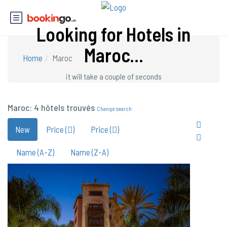
Looking for Hotels in
Maroc...
Home
Maroc
it will take a couple of seconds
Maroc: 4 hôtels trouvés
Change search
New
Price (
)
Price (
)
Name (A-Z)
Name (Z-A)