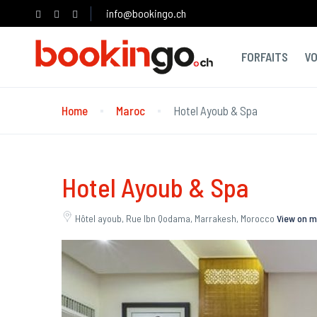
info@bookingo.ch
FORFAITS
V
Home
Maroc
Hotel Ayoub & Spa
Hotel Ayoub & Spa
Hôtel ayoub, Rue Ibn Qodama, Marrakesh, Morocco
View on 