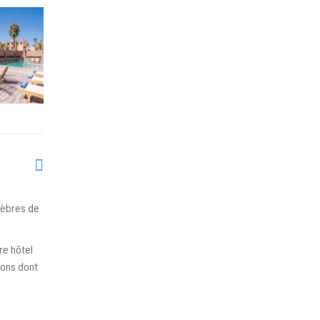
lèbres de
re hôtel
ions dont